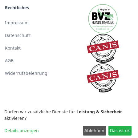
Rechtliches
Impressum
Datenschutz
Kontakt
AGB
Widerrufsbelehrung
Dürfen wir zusätzliche Dienste für
Leistung & Sicherheit
aktivieren?
© 2026 Canigo GmbH. Alle Rechte vorbehalten.
* Alle Preise verstehen sich inkl. der gesetztlich gültigen MwSt.
Details anzeigen
Ablehnen
Das ist ok