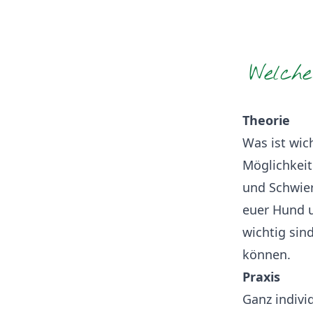
Welch
Theorie
Was ist wi
Möglichkeit
und Schwier
euer Hund u
wichtig sin
können.
Praxis
Ganz indivi