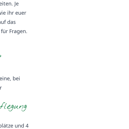
iten. Je
ie ihr euer
auf das
für Fragen.
?
eine, bei
r
flegung
plätze und 4