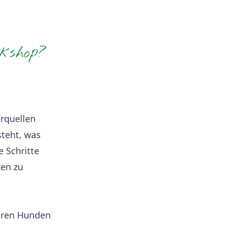
kshop?
erquellen
teht, was
 Schritte
zen zu
ihren Hunden